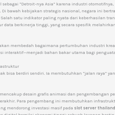
l sebagai “Detroit-nya Asia” karena industri otomotifny
Di bawah kebijakan strategis nasional, negara ini bert
 Salah satu indikator paling nyata dari keberhasilan tra
r data berkinerja tinggi, yang secara spesifik melahirk
ta akan membedah bagaimana pertumbuhan industri krea
si interaktif—menjadi bahan bakar utama bagi penguatan
rastruktur
ak bisa berdiri sendiri. Ia membutuhkan “jalan raya” ya
ang mencakup desain grafis animasi dan pengembangan 
 terakhir. Para pengembang ini membutuhkan infrast
 yang mendorong investasi masif pada
slot server thailan
s digital bernilai ekonomi tinggi: sebuah layanan host