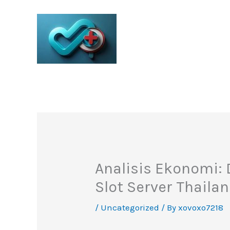
Skip
to
content
Analisis Ekonomi:
Slot Server Thaila
/
Uncategorized
/ By
xovoxo7218