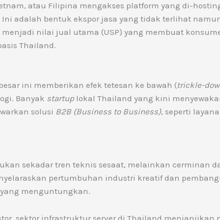
ietnam, atau Filipina mengakses platform yang di-hostin
 Ini adalah bentuk ekspor jasa yang tidak terlihat namun
an menjadi nilai jual utama (USP) yang membuat konsume
basis Thailand.
i
 besar ini memberikan efek tetesan ke bawah (
trickle-dow
logi. Banyak
startup
lokal Thailand yang kini menyewakan
warkan solusi
B2B (Business to Business)
, seperti layan
ukan sekadar tren teknis sesaat, melainkan cerminan da
nyelaraskan pertumbuhan industri kreatif dan pembangun
m yang menguntungkan.
stor, sektor infrastruktur server di Thailand menjanjik