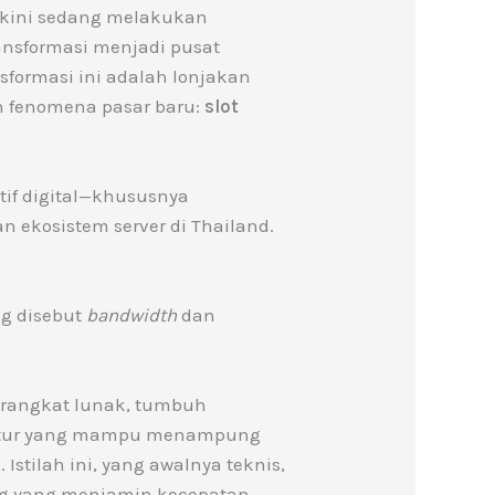
a, kini sedang melakukan
ransformasi menjadi pusat
nsformasi ini adalah lonjakan
an fenomena pasar baru:
slot
tif digital—khususnya
 ekosistem server di Thailand.
ng disebut
bandwidth
dan
perangkat lunak, tumbuh
ruktur yang mampu menampung
d
. Istilah ini, yang awalnya teknis,
ing yang menjamin kecepatan,