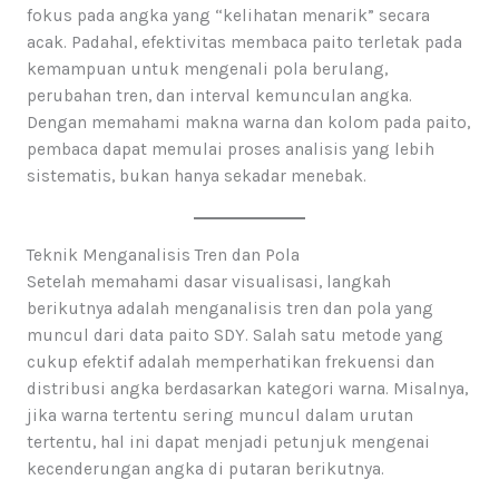
fokus pada angka yang “kelihatan menarik” secara
acak. Padahal, efektivitas membaca paito terletak pada
kemampuan untuk mengenali pola berulang,
perubahan tren, dan interval kemunculan angka.
Dengan memahami makna warna dan kolom pada paito,
pembaca dapat memulai proses analisis yang lebih
sistematis, bukan hanya sekadar menebak.
Teknik Menganalisis Tren dan Pola
Setelah memahami dasar visualisasi, langkah
berikutnya adalah menganalisis tren dan pola yang
muncul dari data paito SDY. Salah satu metode yang
cukup efektif adalah memperhatikan frekuensi dan
distribusi angka berdasarkan kategori warna. Misalnya,
jika warna tertentu sering muncul dalam urutan
tertentu, hal ini dapat menjadi petunjuk mengenai
kecenderungan angka di putaran berikutnya.