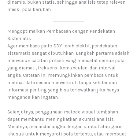
dinamis, bukan statis, sehingga analisis tetap relevan
meski pola berubah.
Mengoptimalkan Pembacaan dengan Pendekatan
Sistematis
Agar membaca paito SDY lebih efektif, pendekatan
sistematis sangat dibutuhkan. Langkah pertama adalah
menyusun catatan pribadi yang mencatat semua pola
yang diamati, frekuensi kemunculan, dan interval
angka. Catatan ini memungkinkan pembaca untuk
melihat data secara menyeluruh tanpa kehilangan
informasi penting yang bisa terlewatkan jika hanya
mengandalkan ingatan.
Selanjutnya, penggunaan metode visual tambahan
dapat membantu meningkatkan akurasi analisis.
Misalnya, menandai angka dengan simbol atau garis
khusus untuk menyoroti pola tertentu, atau membuat