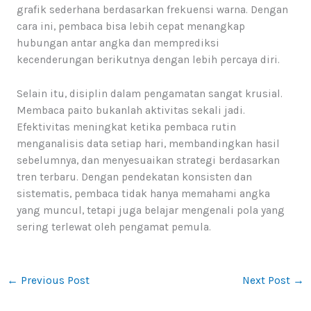
grafik sederhana berdasarkan frekuensi warna. Dengan
cara ini, pembaca bisa lebih cepat menangkap
hubungan antar angka dan memprediksi
kecenderungan berikutnya dengan lebih percaya diri.
Selain itu, disiplin dalam pengamatan sangat krusial.
Membaca paito bukanlah aktivitas sekali jadi.
Efektivitas meningkat ketika pembaca rutin
menganalisis data setiap hari, membandingkan hasil
sebelumnya, dan menyesuaikan strategi berdasarkan
tren terbaru. Dengan pendekatan konsisten dan
sistematis, pembaca tidak hanya memahami angka
yang muncul, tetapi juga belajar mengenali pola yang
sering terlewat oleh pengamat pemula.
←
Previous Post
Next Post
→