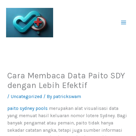
Skip
to
content
Cara Membaca Data Paito SDY
dengan Lebih Efektif
/
Uncategorized
/ By
patrickswam
paito sydney pools
merupakan alat visualisasi data
yang memuat hasil keluaran nomor lotere Sydney. Bagi
banyak pengamat atau pemain, paito tidak hanya
sekadar catatan angka, tetapi juga sumber informasi