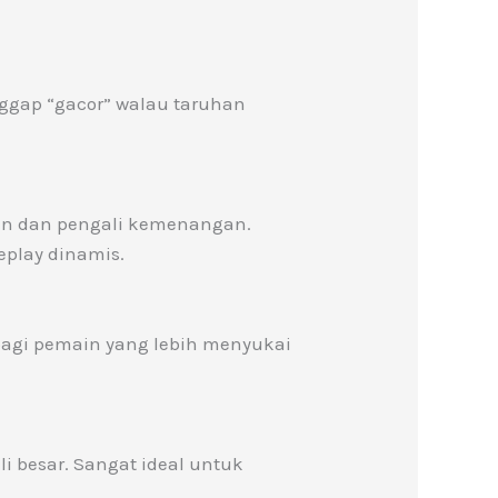
anggap “gacor” walau taruhan
spin dan pengali kemenangan.
eplay dinamis.
 bagi pemain yang lebih menyukai
li besar. Sangat ideal untuk