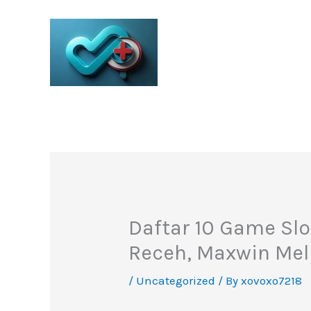
Skip
to
content
Daftar 10 Game Slo
Receh, Maxwin Me
/
Uncategorized
/ By
xovoxo7218