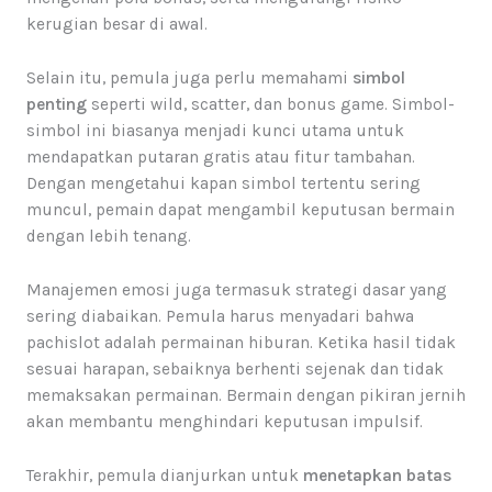
kerugian besar di awal.
Selain itu, pemula juga perlu memahami
simbol
penting
seperti wild, scatter, dan bonus game. Simbol-
simbol ini biasanya menjadi kunci utama untuk
mendapatkan putaran gratis atau fitur tambahan.
Dengan mengetahui kapan simbol tertentu sering
muncul, pemain dapat mengambil keputusan bermain
dengan lebih tenang.
Manajemen emosi juga termasuk strategi dasar yang
sering diabaikan. Pemula harus menyadari bahwa
pachislot adalah permainan hiburan. Ketika hasil tidak
sesuai harapan, sebaiknya berhenti sejenak dan tidak
memaksakan permainan. Bermain dengan pikiran jernih
akan membantu menghindari keputusan impulsif.
Terakhir, pemula dianjurkan untuk
menetapkan batas