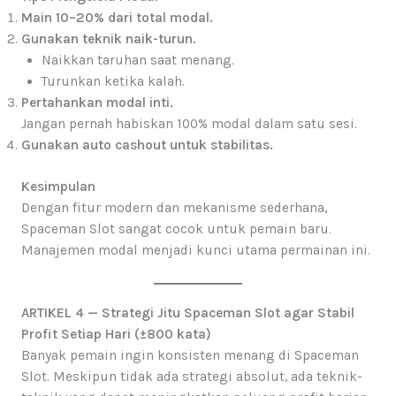
Main 10–20% dari total modal.
Gunakan teknik naik-turun.
Naikkan taruhan saat menang.
Turunkan ketika kalah.
Pertahankan modal inti.
Jangan pernah habiskan 100% modal dalam satu sesi.
Gunakan auto cashout untuk stabilitas.
Kesimpulan
Dengan fitur modern dan mekanisme sederhana,
Spaceman Slot sangat cocok untuk pemain baru.
Manajemen modal menjadi kunci utama permainan ini.
ARTIKEL 4 — Strategi Jitu Spaceman Slot agar Stabil
Profit Setiap Hari (±800 kata)
Banyak pemain ingin konsisten menang di Spaceman
Slot. Meskipun tidak ada strategi absolut, ada teknik-